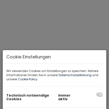
Cookie Einstellungen
Hausansicht
Wir verwenden Cookies um Einstellungen zu speichern. Nähere
Informationen finden Sie in unserer
Datenschutzerklärung
und
unserer
Cookie Policy
.
Beschreibung
Technisch notwendige
immer
In ruhiger und naturnaher Lage von Käferheim entsteht
Cookies
aktiv
eine hochwertige Wohnanlage mit nur 7 exklusiven 2-
und 3-Zimmer-Wohnungen. Das moderne