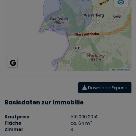
Tiles ©
basemap.at
Download Expose
Basisdaten zur Immobilie
Kaufpreis
510.000,00 €
2
Fläche
ca. 64 m
Zimmer
3