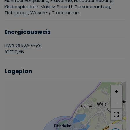
Mehrfachverglasung
Erdwärme
Fußbodenheizung
Kinderspielplatz
Massiv
Parkett
Personenaufzug
Tiefgarage
Wasch- / Trockenraum
Energieausweis
2
HWB
26 kWh/m
a
fGEE
0,56
Lageplan
+
−