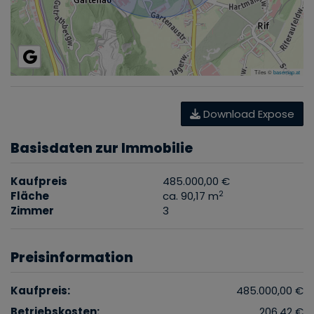
Tiles ©
basemap.at
Download Expose
Basisdaten zur Immobilie
Kaufpreis
485.000,00 €
2
Fläche
ca. 90,17 m
Zimmer
3
Preisinformation
Kaufpreis:
485.000,00 €
Betriebskosten:
206,42 €