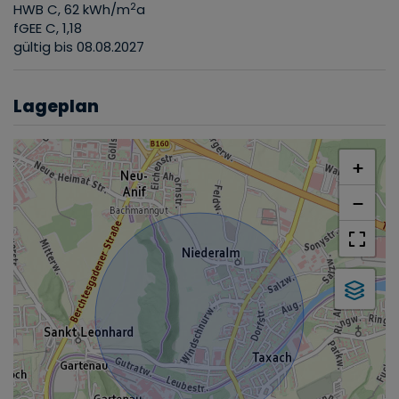
2
HWB
C, 62 kWh/m
a
fGEE
C, 1,18
gültig bis
08.08.2027
Lageplan
+
−