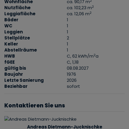
2
Wohnfläche
ca. 90,17 m
2
Nutzfläche
ca. 102,23 m
2
Loggiafläche
ca. 12,06 m
Bäder
1
WC
1
Loggien
1
Stellplätze
2
Keller
1
Abstellräume
1
2
HWB
C, 62 kWh/m
a
fGEE
C, 1,18
gültig bis
08.08.2027
Baujahr
1976
Letzte Sanierung
2026
Beziehbar
sofort
Kontaktieren Sie uns
Andreas Dietmann-Jucknischke