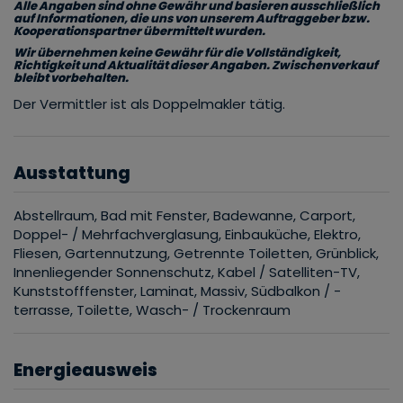
Alle Angaben sind ohne Gewähr und basieren ausschließlich
auf Informationen, die uns von unserem Auftraggeber bzw.
Kooperationspartner übermittelt wurden.
Wir übernehmen keine Gewähr für die Vollständigkeit,
Richtigkeit und Aktualität dieser Angaben. Zwischenverkauf
bleibt vorbehalten.
Der Vermittler ist als Doppelmakler tätig.
Ausstattung
Abstellraum
Bad mit Fenster
Badewanne
Carport
Doppel- / Mehrfachverglasung
Einbauküche
Elektro
Fliesen
Gartennutzung
Getrennte Toiletten
Grünblick
Innenliegender Sonnenschutz
Kabel / Satelliten-TV
Kunststofffenster
Laminat
Massiv
Südbalkon / -
terrasse
Toilette
Wasch- / Trockenraum
Energieausweis